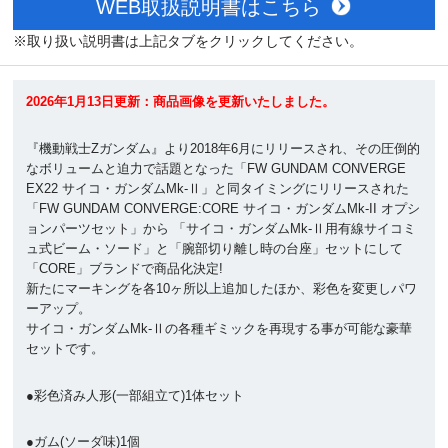
WEB取扱説明書はこちら
※取り扱い説明書は上記タブをクリックしてください。
2026年1月13日更新：商品画像を更新いたしました。
『機動戦士Ζガンダム』より2018年6月にリリースされ、その圧倒的
なボリュームと迫力で話題となった「FW GUNDAM CONVERGE
EX22 サイコ・ガンダムMk-Ⅱ」と同タイミングにリリースされた
「FW GUNDAM CONVERGE:CORE サイコ・ガンダムMk-II オプシ
ョンパーツセット」から 「サイコ・ガンダムMk-Ⅱ用有線サイコミ
ュ式ビーム・ソード」と「腕部切り離し時の台座」セットにして
「CORE」ブランドで商品化決定!
新たにマーキングを各10ヶ所以上追加したほか、彩色を変更しパワ
ーアップ。
サイコ・ガンダムMk-Ⅱの各種ギミックを再現する事が可能な豪華
セットです。
●彩色済み人形(一部組立て)1体セット
●ガム(ソーダ味)1個