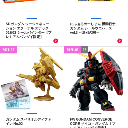
SDガンダム ジージェネレー
にふぉるめーしょん 機動戦士
ション エターナル スナック
ガンダム シールウエハース
01&02 シールバインダー【プ
vol.6 ～決別の鬨～
レミアムバンダイ限定】
2026.09
2026.09
PB
ガンダム スペリオルディファ
FW GUNDAM CONVERGE
イン No.02
CORE サイコ・ガンダム【プ