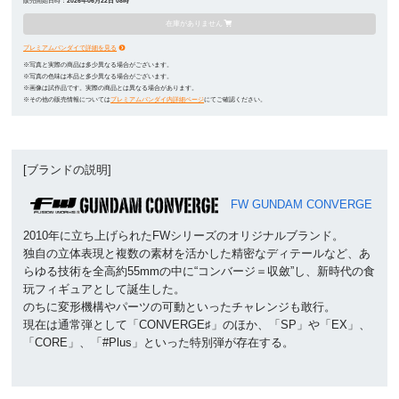
販売開始日時：
2026年06月22日 08時
在庫がありません
プレミアムバンダイで詳細を見る
※写真と実際の商品は多少異なる場合がございます。
※写真の色味は本品と多少異なる場合がございます。
※画像は試作品です。実際の商品とは異なる場合があります。
※その他の販売情報については
プレミアムバンダイ内詳細ページ
にてご確認ください。
[ブランドの説明]
FW GUNDAM CONVERGE
2010年に立ち上げられたFWシリーズのオリジナルブランド。
独自の立体表現と複数の素材を活かした精密なディテールなど、あ
らゆる技術を全高約55mmの中に“コンバージ＝収斂”し、新時代の食
玩フィギュアとして誕生した。
のちに変形機構やパーツの可動といったチャレンジも敢行。
現在は通常弾として「CONVERGE♯」のほか、「SP」や「EX」、
「CORE」、「#Plus」といった特別弾が存在する。