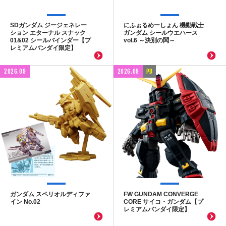
SDガンダム ジージェネレー
にふぉるめーしょん 機動戦士
ション エターナル スナック
ガンダム シールウエハース
01&02 シールバインダー【プ
vol.6 ～決別の鬨～
レミアムバンダイ限定】
2026.09
2026.09
PB
ガンダム スペリオルディファ
FW GUNDAM CONVERGE
イン No.02
CORE サイコ・ガンダム【プ
レミアムバンダイ限定】