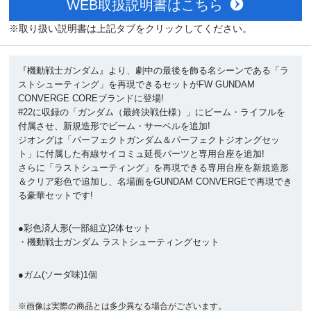
WEB取扱説明書はこちら
※取り扱い説明書は上記タブをクリックしてください。
『機動戦士ガンダム』より、劇中の最後を飾る名シーンである「ラ
ストシューティング」を再現できるセットがFW GUNDAM
CONVERGE COREブランドに登場!
#22に収録の「ガンダム（最終決戦仕様）」にビーム・ライフルを
付属させ、新規造形でビーム・サーベルを追加!
ジオングは「パーフェクトガンダム＆パーフェクトジオングセッ
ト」に付属した有線サイコミュ延長パーツと専用台座を追加!
さらに「ラストシューティング」を再現できる専用台座を新規造形
＆クリア彩色で追加し、名場面をGUNDAM CONVERGEで再現でき
る豪華セットです!
●彩色済人形(一部組立)2体セット
・機動戦士ガンダム ラストシューティングセット
●ガム(ソーダ味)1個
※画像は実際の商品とは多少異なる場合がございます。