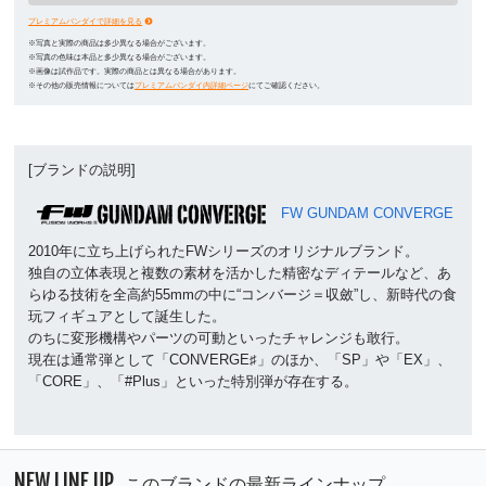
プレミアムバンダイで詳細を見る
※写真と実際の商品は多少異なる場合がございます。
※写真の色味は本品と多少異なる場合がございます。
※画像は試作品です。実際の商品とは異なる場合があります。
※その他の販売情報については
プレミアムバンダイ内詳細ページ
にてご確認ください。
[ブランドの説明]
FW GUNDAM CONVERGE
2010年に立ち上げられたFWシリーズのオリジナルブランド。
独自の立体表現と複数の素材を活かした精密なディテールなど、あ
らゆる技術を全高約55mmの中に“コンバージ＝収斂”し、新時代の食
玩フィギュアとして誕生した。
のちに変形機構やパーツの可動といったチャレンジも敢行。
現在は通常弾として「CONVERGE♯」のほか、「SP」や「EX」、
「CORE」、「#Plus」といった特別弾が存在する。
NEW LINE UP
このブランドの最新ラインナップ