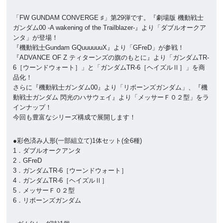
「FW GUNDAM CONVERGE ♯」第29弾です。『劇場版 機動戦士
ガンダム00 -A wakening of the Trailblazer-』より「ダブルオークア
ンタ」が登場！
『機動戦士Gundam GQuuuuuuX』より「GFreD」が参戦！
『ADVANCE OF Ζ ティターンズの旗のもとに』より「ガンダムTR-
6［ウーンドウォート］」と「ガンダムTR-6［ヘイズルⅡ］」を商
品化！
さらに『機動戦士ガンダム00』より「リボーンズガンダム」、『機
動戦士ガンダム 閃光のハサウェイ』より「メッサーＦ０２型」をラ
インナップ！
今回も豊富なシリーズ構成で展開します！
●彩色済み人形(一部組立て)1体セット(全6種)
1．ダブルオークアンタ
2．GFreD
3．ガンダムTR-6［ウーンドウォート］
4．ガンダムTR-6［ヘイズルⅡ］
5．メッサーＦ０２型
6．リボーンズガンダム