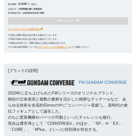
6,930
販売価格：
円（税込）
お届け日：
出荷準備が整い次第発送
販売開始日時：
2026年05月28日 08時
在庫がありません
プレミアムバンダイで詳細を見る
※写真と実際の商品は多少異なる場合がございます。
※写真の色味は本品と多少異なる場合がございます。
※画像は試作品です。実際の商品とは異なる場合があります。
※その他の販売情報については
プレミアムバンダイ内詳細ページ
にてご確認ください。
[ブランドの説明]
FW GUNDAM CONVERGE
2010年に立ち上げられたFWシリーズのオリジナルブランド。
独自の立体表現と複数の素材を活かした精密なディテールなど、あ
らゆる技術を全高約55mmの中に“コンバージ＝収斂”し、新時代の食
玩フィギュアとして誕生した。
のちに変形機構やパーツの可動といったチャレンジも敢行。
現在は通常弾として「CONVERGE♯」のほか、「SP」や「EX」、
「CORE」、「#Plus」といった特別弾が存在する。