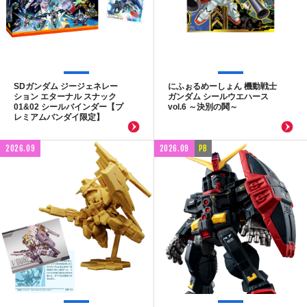
SDガンダム ジージェネレー
にふぉるめーしょん 機動戦士
ション エターナル スナック
ガンダム シールウエハース
01&02 シールバインダー【プ
vol.6 ～決別の鬨～
レミアムバンダイ限定】
2026.09
2026.09
PB