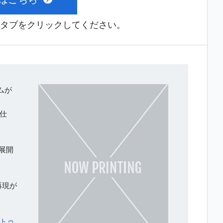
タブをクリックしてください。
ムが
戦仕
展開
再現が
トゥ