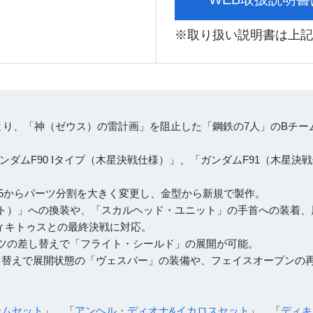
※取り扱い説明書は上記
より、「神（ゼウス）の雷計画」を阻止した「鋼鉄の7人」のBチー
ンダムF90 Iタイプ（木星決戦仕様）」、「ガンダムF91（木星決
X25からパーツ分割を大きく変更し、金型から新規で製作。
ート）」への換装や、「スカルヘッド・ユニット」の手首への装着、
ィキトゥスとの最終決戦に対応。
パーツの差し替えで「フライト・シールド」の展開が可能。
し替えで展開状態の「ヴェスバー」の装備や、フェイスオープンの
ームセット
」、「
アンヘル・ディオナ&イカロスセット
」、「
ディキ