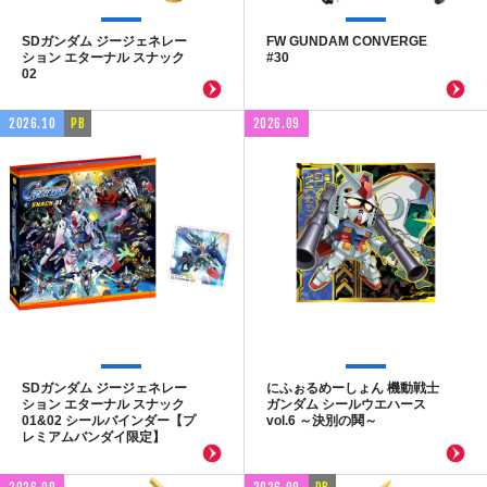
SDガンダム ジージェネレー
FW GUNDAM CONVERGE
ション エターナル スナック
#30
02
2026.10
PB
2026.09
SDガンダム ジージェネレー
にふぉるめーしょん 機動戦士
ション エターナル スナック
ガンダム シールウエハース
01&02 シールバインダー【プ
vol.6 ～決別の鬨～
レミアムバンダイ限定】