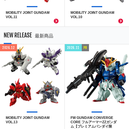
MOBILITY JOINT GUNDAM
MOBILITY JOINT GUNDAM
VOL.11
VOL.10
NEW RELEASE
最新商品
2026.12
2026.11
PB
MOBILITY JOINT GUNDAM
FW GUNDAM CONVERGE
VOL.13
CORE フルアーマーZZガンダ
ム【プレミアムバンダイ限