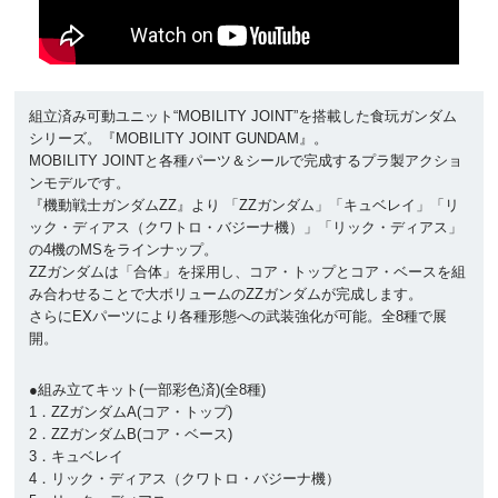
組立済み可動ユニット“MOBILITY JOINT”を搭載した食玩ガンダム
シリーズ。『MOBILITY JOINT GUNDAM』。
MOBILITY JOINTと各種パーツ＆シールで完成するプラ製アクショ
ンモデルです。
『機動戦士ガンダムΖΖ』より 「ZZガンダム」「キュベレイ」「リ
ック・ディアス（クワトロ・バジーナ機）」「リック・ディアス」
の4機のMSをラインナップ。
ZZガンダムは「合体」を採用し、コア・トップとコア・ベースを組
み合わせることで大ボリュームのZZガンダムが完成します。
さらにEXパーツにより各種形態への武装強化が可能。全8種で展
開。
●組み立てキット(一部彩色済)(全8種)
1．ZZガンダムA(コア・トップ)
2．ZZガンダムB(コア・ベース)
3．キュベレイ
4．リック・ディアス（クワトロ・バジーナ機）