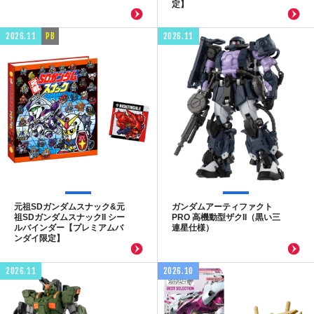
定】
2026.11
PB
2026.11
元祖SDガンダムスナック&元
ガンダムアーティファクト
祖SDガンダムスナックII シー
PRO 高機動型ザクII（黒い三
ルバインダー【プレミアムバ
連星仕様）
ンダイ限定】
2026.11
2026.10