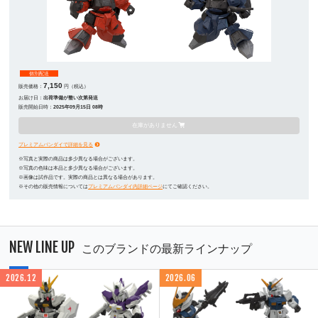
個別配送
7,150
販売価格：
円（税込）
お届け日：
出荷準備が整い次第発送
販売開始日時：
2025年09月15日 08時
在庫がありません
プレミアムバンダイで詳細を見る
※写真と実際の商品は多少異なる場合がございます。
※写真の色味は本品と多少異なる場合がございます。
※画像は試作品です。実際の商品とは異なる場合があります。
※その他の販売情報については
プレミアムバンダイ内詳細ページ
にてご確認ください。
NEW LINE UP
このブランドの最新ラインナップ
2026.12
2026.06