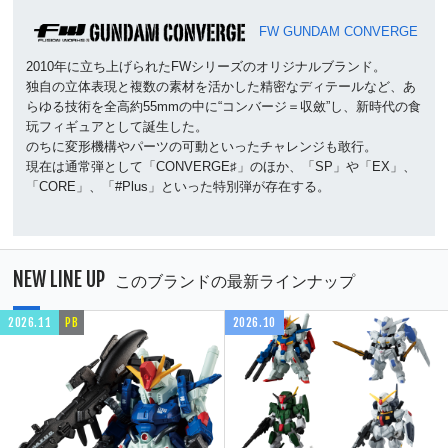
FW GUNDAM CONVERGE
2010年に立ち上げられたFWシリーズのオリジナルブランド。
独自の立体表現と複数の素材を活かした精密なディテールなど、あ
らゆる技術を全高約55mmの中に“コンバージ＝収斂”し、新時代の食
玩フィギュアとして誕生した。
のちに変形機構やパーツの可動といったチャレンジも敢行。
現在は通常弾として「CONVERGE♯」のほか、「SP」や「EX」、
「CORE」、「#Plus」といった特別弾が存在する。
NEW LINE UP
このブランドの最新ラインナップ
2026.11
PB
2026.10