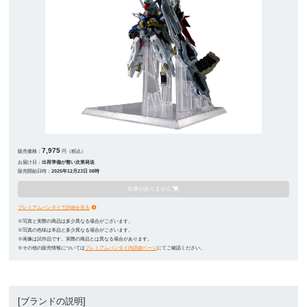
7,975
販売価格：
円（税込）
お届け日：
出荷準備が整い次第発送
販売開始日時：
2025年12月23日 08時
在庫がありません
プレミアムバンダイで詳細を見る
※写真と実際の商品は多少異なる場合がございます。
※写真の色味は本品と多少異なる場合がございます。
※画像は試作品です。実際の商品とは異なる場合があります。
※その他の販売情報については
プレミアムバンダイ内詳細ページ
にてご確認ください。
[ブランドの説明]