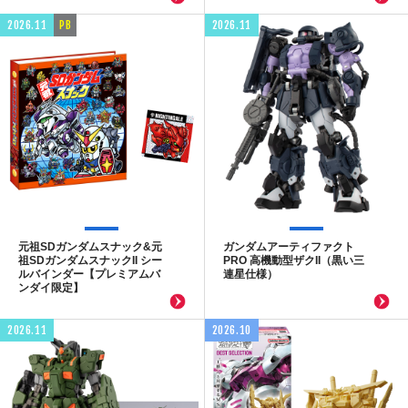
2026.11
PB
2026.11
元祖SDガンダムスナック&元
ガンダムアーティファクト
祖SDガンダムスナックII シー
PRO 高機動型ザクII（黒い三
ルバインダー【プレミアムバ
連星仕様）
ンダイ限定】
2026.11
2026.10