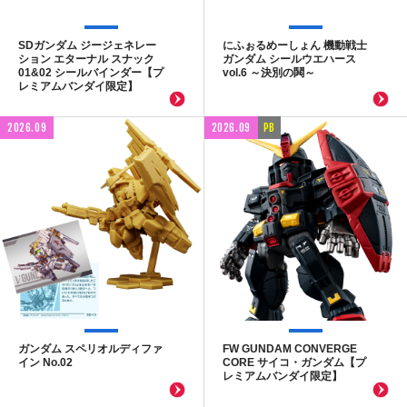
SDガンダム ジージェネレー
にふぉるめーしょん 機動戦士
ション エターナル スナック
ガンダム シールウエハース
01&02 シールバインダー【プ
vol.6 ～決別の鬨～
レミアムバンダイ限定】
2026.09
2026.09
PB
ガンダム スペリオルディファ
FW GUNDAM CONVERGE
イン No.02
CORE サイコ・ガンダム【プ
レミアムバンダイ限定】