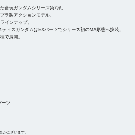
搭載した食玩ガンダムシリーズ第7弾。
成するプラ製アクションモデル。
Sをラインナップ。
ティスガンダムはEXパーツでシリーズ初のMA形態へ換装。
7種で展開。
パーツ
合がございます。