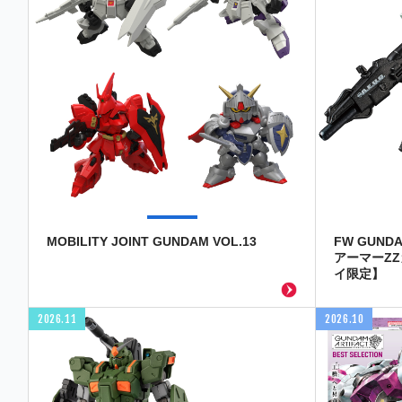
MOBILITY JOINT GUNDAM VOL.13
FW GUND
アーマーZ
イ限定】
2026.11
2026.10