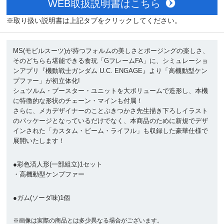
WEB取扱説明書はこちら
※取り扱い説明書は上記タブをクリックしてください。
MS(モビルスーツ)が持つフォルムの美しさとポージングの楽しさ、
そのどちらも堪能できる食玩「GフレームFA」に、シミュレーショ
ンアプリ『機動戦士ガンダム U.C. ENGAGE』より「高機動型ケン
プファー」が初立体化!
シュツルム・ブースター・ユニットを大ボリュームで造形し、本機
に特徴的な形状のチェーン・マインも付属！
さらに、メカデザイナーのことぶきつかさ先生描き下ろしイラスト
のパッケージとなっているだけでなく、本商品のために新規でデザ
インされた「カスタム・ビーム・ライフル」も収録した豪華仕様で
展開いたします！
●彩色済人形(一部組立)1セット
・高機動型ケンプファー
●ガム(ソーダ味)1個
※画像は実際の商品とは多少異なる場合がございます。