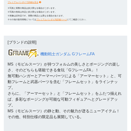
プレミアムバンダイで詳細を見る
※写真と実際の商品は多少異なる場合がございます。
※写真の色味は本品と多少異なる場合がございます。
※画像は試作品です。実際の商品とは異なる場合があります。
※その他の販売情報については
プレミアムバンダイ内詳細ページ
にてご確認ください。
[ブランドの説明]
機動戦士ガンダム GフレームFA
MS（モビルスーツ）が持つフォルムの美しさとポージングの楽し
さ、そのどちらも堪能できる食玩「GフレームFA」！
無可動ハンガーとアーマーパーツによる「アーマーセット」と、可
動フレームと武器パーツを含む「フレームセット」をラインナッ
プ。
さらに、「アーマーセット」と「フレームセット」をふたつ揃えれ
ば、多彩なポージングが可能な可動フィギュアへとグレードアッ
プ。
MS（モビルスーツ）の静と動、その魅力が迸るニューアイテム！
その他、特別仕様の限定品も展開している。