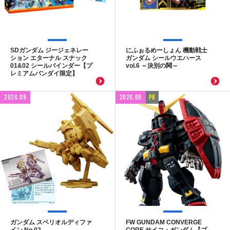
SDガンダム ジージェネレー
にふぉるめーしょん 機動戦士
ション エターナル スナック
ガンダム シールウエハース
01&02 シールバインダー【プ
vol.6 ～決別の鬨～
レミアムバンダイ限定】
2026.09
2026.09
PB
ガンダム スペリオルディファ
FW GUNDAM CONVERGE
イン No.02
CORE サイコ・ガンダム【プ