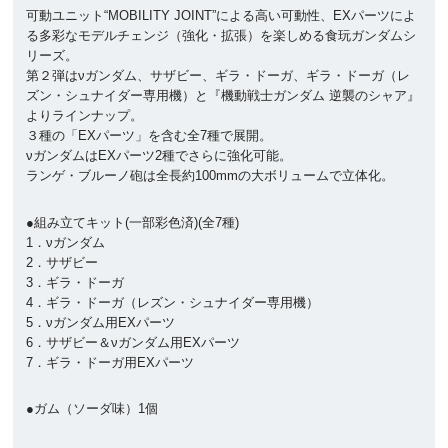
可動ユニット“MOBILITY JOINT”による高い可動性、EXパーツによ
る多彩なモデルチェンジ（強化・拡張）を楽しめる食玩ガンダムシ
リーズ。
第２弾はνガンダム、サザビー、ギラ・ドーガ、ギラ・ドーガ（レ
ズン・シュナイダー専用機）と『機動戦士ガンダム 逆襲のシャア』
よりラインナップ。
３種の「EXパーツ」を含む全7種で展開。
νガンダムはEXパーツ2種でさらに強化可能。
ランゲ・ブルーノ砲は全長約100mmの大ボリュームで立体化。
●組み立てキット(一部彩色済)(全7種)
1．νガンダム
2．サザビー
3．ギラ・ドーガ
4．ギラ・ドーガ（レズン・シュナイダー専用機）
5．νガンダム用EXパーツ
6．サザビー＆νガンダム用EXパーツ
7．ギラ・ドーガ用EXパーツ
●ガム（ソーダ味）1個