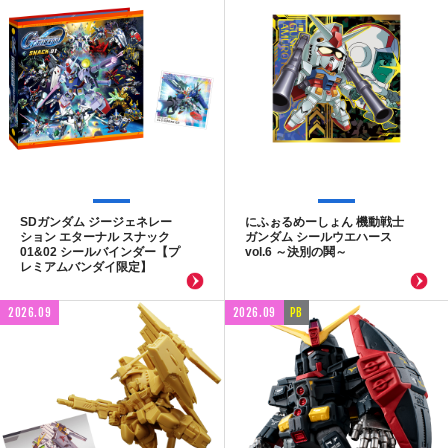
SDガンダム ジージェネレー
にふぉるめーしょん 機動戦士
ション エターナル スナック
ガンダム シールウエハース
01&02 シールバインダー【プ
vol.6 ～決別の鬨～
レミアムバンダイ限定】
2026.09
2026.09
PB