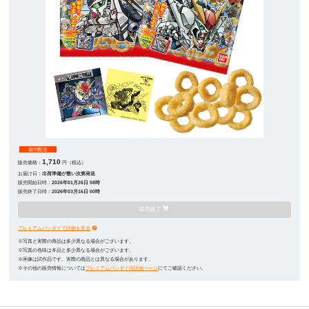
個別配送
1,710
販売価格：
円（税込）
お届け日：
出荷準備が整い次第発送
販売開始日時：
2026年01月26日 08時
販売終了日時：
2026年03月16日 00時
販売終了
プレミアムバンダイで詳細を見る
※写真と実際の商品は多少異なる場合がございます。
※写真の色味は本品と多少異なる場合がございます。
※画像は試作品です。実際の商品とは異なる場合があります。
※その他の販売情報については
プレミアムバンダイ内詳細ページ
にてご確認ください。