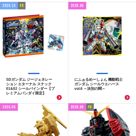
2026.10
PB
2026.09
SDガンダム ジージェネレー
にふぉるめーしょん 機動戦士
ション エターナル スナック
ガンダム シールウエハース
01&02 シールバインダー【プ
vol.6 ～決別の鬨～
レミアムバンダイ限定】
2026.09
2026.09
PB