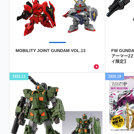
MOBILITY JOINT GUNDAM VOL.13
FW GUND
アーマーZ
イ限定】
2026.11
2026.10