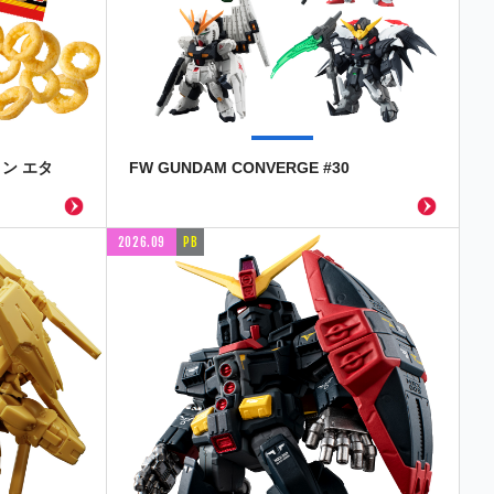
ン エタ
FW GUNDAM CONVERGE #30
2026.09
PB