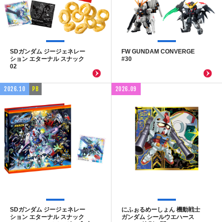
SDガンダム ジージェネレー
FW GUNDAM CONVERGE
ション エターナル スナック
#30
02
2026.10
PB
2026.09
SDガンダム ジージェネレー
にふぉるめーしょん 機動戦士
ション エターナル スナック
ガンダム シールウエハース