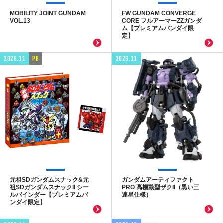
MOBILITY JOINT GUNDAM
FW GUNDAM CONVERGE
VOL.13
CORE フルアーマーZZガンダ
ム【プレミアムバンダイ限
定】
2026.11
PB
2026.11
元祖SDガンダムスナック&元
ガンダムアーティファクト
祖SDガンダムスナックII シー
PRO 高機動型ザクII（黒い三
ルバインダー【プレミアムバ
連星仕様）
ンダイ限定】