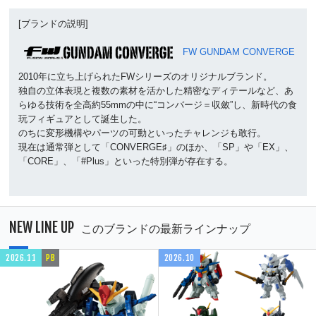
[ブランドの説明]
FW GUNDAM CONVERGE
2010年に立ち上げられたFWシリーズのオリジナルブランド。
独自の立体表現と複数の素材を活かした精密なディテールなど、あ
らゆる技術を全高約55mmの中に“コンバージ＝収斂”し、新時代の食
玩フィギュアとして誕生した。
のちに変形機構やパーツの可動といったチャレンジも敢行。
現在は通常弾として「CONVERGE♯」のほか、「SP」や「EX」、
「CORE」、「#Plus」といった特別弾が存在する。
NEW LINE UP
このブランドの最新ラインナップ
2026.11
PB
2026.10