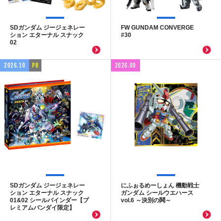
SDガンダム ジージェネレー
FW GUNDAM CONVERGE
ション エターナル スナック
#30
02
2026.10
PB
2026.09
SDガンダム ジージェネレー
にふぉるめーしょん 機動戦士
ション エターナル スナック
ガンダム シールウエハース
01&02 シールバインダー【プ
vol.6 ～決別の鬨～
レミアムバンダイ限定】