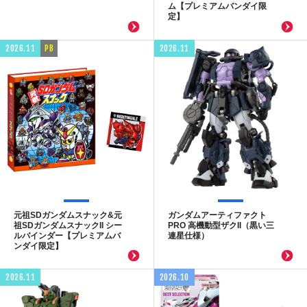
ム【プレミアムバンダイ限
定】
2026.11
PB
2026.11
元祖SDガンダムスナック&元
ガンダムアーティファクト
祖SDガンダムスナックII シー
PRO 高機動型ザクII（黒い三
ルバインダー【プレミアムバ
連星仕様）
ンダイ限定】
2026.11
2026.10