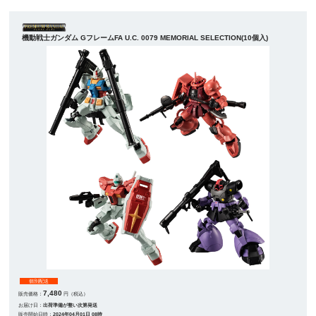
機動戦士ガンダム GフレームFA U.C. 0079 MEMORIAL SELECTION(10個入)
個別配送
7,480
販売価格：
円（税込）
お届け日：
出荷準備が整い次第発送
販売開始日時：
2024年04月01日 08時