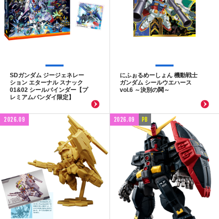
SDガンダム ジージェネレー
にふぉるめーしょん 機動戦士
ション エターナル スナック
ガンダム シールウエハース
01&02 シールバインダー【プ
vol.6 ～決別の鬨～
レミアムバンダイ限定】
2026.09
2026.09
PB