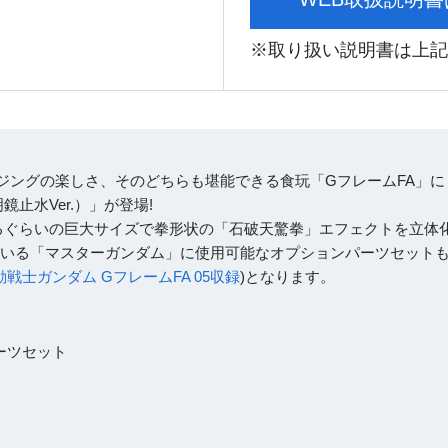
※取り扱い説明書は上記
ージングの楽しさ、そのどちらも堪能できる食玩「GフレームFA」に
止水Ver.）」が登場!
るぐらいの巨大サイズで拳形状の「石破天驚拳」エフェクトを立体化
している「マスターガンダム」に使用可能なオプションパーツセットも
動戦士ガンダム GフレームFA 05収録
)となります。
パーツセット