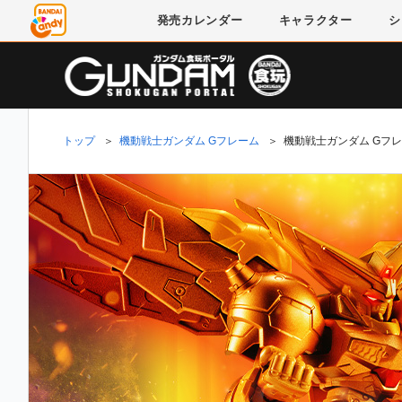
発売
カレンダー
キャラクター
シ
トップ
＞
機動戦士ガンダム Gフレーム
＞
機動戦士ガンダム Gフレ