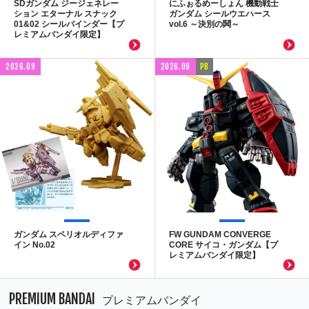
SDガンダム ジージェネレー
にふぉるめーしょん 機動戦士
ション エターナル スナック
ガンダム シールウエハース
01&02 シールバインダー【プ
vol.6 ～決別の鬨～
レミアムバンダイ限定】
2026.09
2026.09
PB
ガンダム スペリオルディファ
FW GUNDAM CONVERGE
イン No.02
CORE サイコ・ガンダム【プ
レミアムバンダイ限定】
PREMIUM BANDAI
プレミアムバンダイ