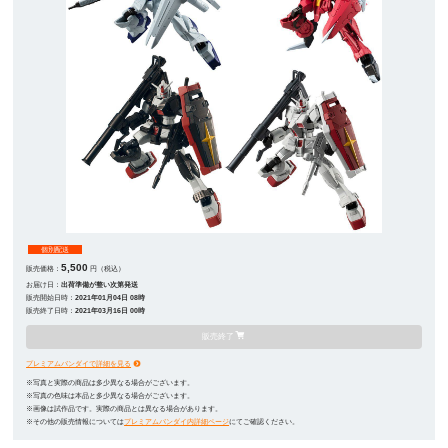
個別配送
5,500
販売価格：
円（税込）
お届け日：
出荷準備が整い次第発送
販売開始日時：
2021年01月04日 08時
販売終了日時：
2021年03月16日 00時
販売終了
プレミアムバンダイで詳細を見る
※写真と実際の商品は多少異なる場合がございます。
※写真の色味は本品と多少異なる場合がございます。
※画像は試作品です。実際の商品とは異なる場合があります。
※その他の販売情報については
プレミアムバンダイ内詳細ページ
にてご確認ください。