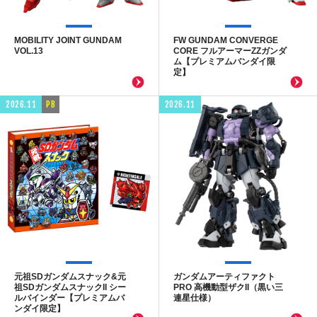
MOBILITY JOINT GUNDAM
FW GUNDAM CONVERGE
VOL.13
CORE フルアーマーZZガンダ
ム【プレミアムバンダイ限
定】
2026.11
PB
2026.11
元祖SDガンダムスナック&元
ガンダムアーティファクト
祖SDガンダムスナックII シー
PRO 高機動型ザクII（黒い三
ルバインダー【プレミアムバ
連星仕様）
ンダイ限定】