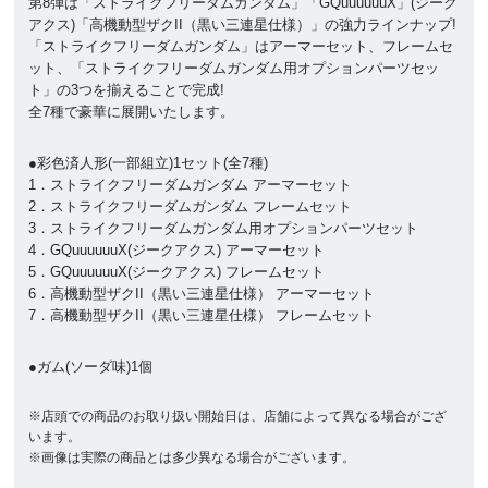
第8弾は「ストライクフリーダムガンダム」「GQuuuuuuX」(ジーク
アクス)「高機動型ザクII（黒い三連星仕様）」の強力ラインナップ!
「ストライクフリーダムガンダム」はアーマーセット、フレームセ
ット、「ストライクフリーダムガンダム用オプションパーツセッ
ト」の3つを揃えることで完成!
全7種で豪華に展開いたします。
●彩色済人形(一部組立)1セット(全7種)
1．ストライクフリーダムガンダム アーマーセット
2．ストライクフリーダムガンダム フレームセット
3．ストライクフリーダムガンダム用オプションパーツセット
4．GQuuuuuuX(ジークアクス) アーマーセット
5．GQuuuuuuX(ジークアクス) フレームセット
6．高機動型ザクII（黒い三連星仕様） アーマーセット
7．高機動型ザクII（黒い三連星仕様） フレームセット
●ガム(ソーダ味)1個
※店頭での商品のお取り扱い開始日は、店舗によって異なる場合がござ
います。
※画像は実際の商品とは多少異なる場合がございます。