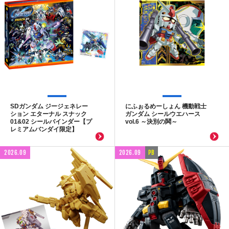
SDガンダム ジージェネレー
にふぉるめーしょん 機動戦士
ション エターナル スナック
ガンダム シールウエハース
01&02 シールバインダー【プ
vol.6 ～決別の鬨～
レミアムバンダイ限定】
2026.09
2026.09
PB