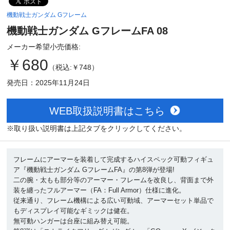
機動戦士ガンダム Gフレーム
機動戦士ガンダム GフレームFA 08
メーカー希望小売価格:
￥680
（税込:￥748）
発売日：2025年11月24日
WEB取扱説明書はこちら
※取り扱い説明書は上記タブをクリックしてください。
フレームにアーマーを装着して完成するハイスペック可動フィギュ
ア『機動戦士ガンダム GフレームFA』の第8弾が登場!
二の腕・太もも部分等のアーマー・フレームを改良し、背面まで外
装を纏ったフルアーマー（FA：Full Armor）仕様に進化。
従来通り、フレーム機構による広い可動域、アーマーセット単品で
もディスプレイ可能なギミックは健在。
無可動ハンガーは台座に組み替え可能。