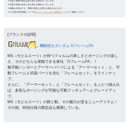
※写真と実際の商品は多少異なる場合がございます。
※写真の色味は本品と多少異なる場合がございます。
※画像は試作品です。実際の商品とは異なる場合があります。
※その他の販売情報については
プレミアムバンダイ内詳細ページ
にてご確認ください。
[ブランドの説明]
機動戦士ガンダム GフレームFA
MS（モビルスーツ）が持つフォルムの美しさとポージングの楽し
さ、そのどちらも堪能できる食玩「GフレームFA」！
無可動ハンガーとアーマーパーツによる「アーマーセット」と、可
動フレームと武器パーツを含む「フレームセット」をラインナッ
プ。
さらに、「アーマーセット」と「フレームセット」をふたつ揃えれ
ば、多彩なポージングが可能な可動フィギュアへとグレードアッ
プ。
MS（モビルスーツ）の静と動、その魅力が迸るニューアイテム！
その他、特別仕様の限定品も展開している。