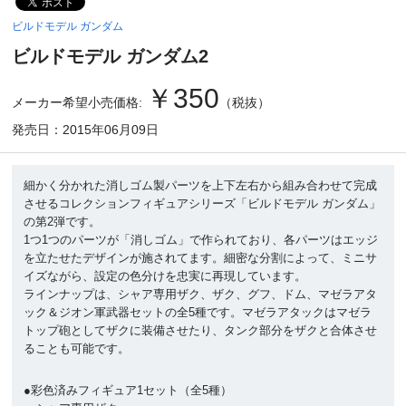
ビルドモデル ガンダム
ビルドモデル ガンダム2
￥350
メーカー希望小売価格:
（税抜）
発売日：2015年06月09日
細かく分かれた消しゴム製パーツを上下左右から組み合わせて完成
させるコレクションフィギュアシリーズ「ビルドモデル ガンダム」
の第2弾です。
1つ1つのパーツが「消しゴム」で作られており、各パーツはエッジ
を立たせたデザインが施されてます。細密な分割によって、ミニサ
イズながら、設定の色分けを忠実に再現しています。
ラインナップは、シャア専用ザク、ザク、グフ、ドム、マゼラアタ
ック＆ジオン軍武器セットの全5種です。マゼラアタックはマゼラ
トップ砲としてザクに装備させたり、タンク部分をザクと合体させ
ることも可能です。
●彩色済みフィギュア1セット（全5種）