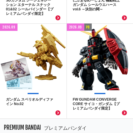
SDガンダム ジージェネレー
にふぉるめーしょん 機動戦士
ション エターナル スナック
ガンダム シールウエハース
01&02 シールバインダー【プ
vol.6 ～決別の鬨～
レミアムバンダイ限定】
2026.09
2026.09
PB
ガンダム スペリオルディファ
FW GUNDAM CONVERGE
イン No.02
CORE サイコ・ガンダム【プ
レミアムバンダイ限定】
PREMIUM BANDAI
プレミアムバンダイ