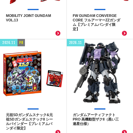
MOBILITY JOINT GUNDAM
FW GUNDAM CONVERGE
VOL.13
CORE フルアーマーZZガンダ
ム【プレミアムバンダイ限
定】
2026.11
PB
2026.11
元祖SDガンダムスナック&元
ガンダムアーティファクト
祖SDガンダムスナックII シー
PRO 高機動型ザクII（黒い三
ルバインダー【プレミアムバ
連星仕様）
ンダイ限定】