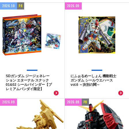
2026.10
PB
2026.09
SDガンダム ジージェネレー
にふぉるめーしょん 機動戦士
ション エターナル スナック
ガンダム シールウエハース
01&02 シールバインダー【プ
vol.6 ～決別の鬨～
レミアムバンダイ限定】
2026.09
2026.09
PB