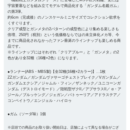
宇宙要塞などを組み立てモデルで商品化する「ガンダム名鑑ガム」
の第3弾。
約6cm（完成後）のノンスケールミニサイズでコレクション欲求を
くすぐります。
クリア成型とガンメタの2パターンの成型色により集める楽しさも
倍増、250円（税別）という低価格ならではの未立体化メカ等、今
までに商品化されなかったファン垂涎のラインナップも楽しめる商
品です。
※ラインナップにはそれぞれ「クリアブルー」と「ガンメタ」の2
色があり全32種（16種×2色）になります。
●ランナー(ABS・MBS製)【全32種(16種×2カラー)】…1枚
ZZガンダム／ガンダムヴァサーゴチェストブレイク／Vガンダム／
ガンダムエクシア／ジャムル・フィン／ザンネック／ユニコーンガ
ンダム（デストロイモード）／陸戦型ザクII／アプサラスII／ α・ア
ジール／ブルッケング／ジェガン／パトゥーリア／アドラステア／
コンペイトウ／エンジェル・ハイロゥ
●ガム（ソーダ味）1個
※店頭での商品のお取り扱い開始日は、店舗によって異なる場合がござ