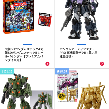
元祖SDガンダムスナック&元
ガンダムアーティファクト
祖SDガンダムスナックII シー
PRO 高機動型ザクII（黒い三
ルバインダー【プレミアムバ
連星仕様）
ンダイ限定】
2026.11
2026.10