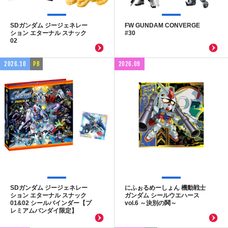
SDガンダム ジージェネレー
FW GUNDAM CONVERGE
ション エターナル スナック
#30
02
2026.10
PB
2026.09
SDガンダム ジージェネレー
にふぉるめーしょん 機動戦士
ション エターナル スナック
ガンダム シールウエハース
01&02 シールバインダー【プ
vol.6 ～決別の鬨～
レミアムバンダイ限定】