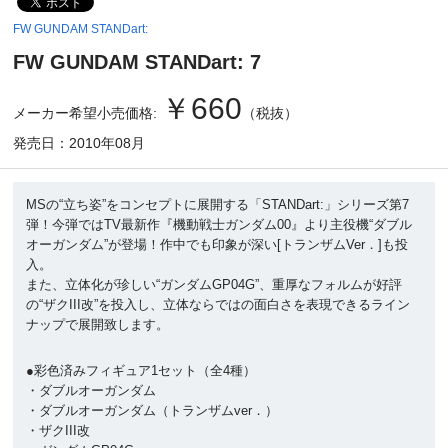
FW GUNDAM STANDart:
FW GUNDAM STANDart: 7
￥660
メーカー希望小売価格:
（税抜）
発売日：2010年08月
MSの“立ち姿”をコンセプトに展開する「STANDart:」シリーズ第7
弾！今弾ではTV最新作『機動戦士ガンダム00』より主役機“ダブル
オーガンダム”が登場！作中でも印象が深い[トランザムVer．]も投
入。
また、立体化が珍しい“ガンダムGP04G”、重厚なフォルムが好評
の“ザクIII改”を投入し、立体ならではの面白さを表現できるライン
ナップで展開致します。
●彩色済みフィギュア1セット（全4種）
・ダブルオーガンダム
・ダブルオーガンダム（トランザムver．）
・ザクIII改