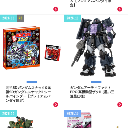
ム【プレミアムバンダイ限
定】
2026.11
PB
2026.11
元祖SDガンダムスナック&元
ガンダムアーティファクト
祖SDガンダムスナックII シー
PRO 高機動型ザクII（黒い三
ルバインダー【プレミアムバ
連星仕様）
ンダイ限定】
2026.11
2026.10