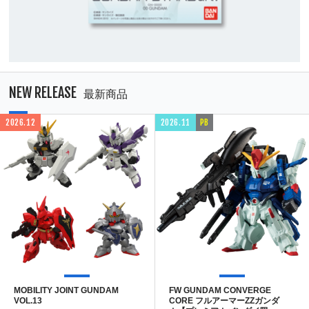
NEW RELEASE
最新商品
2026.12
2026.11
PB
MOBILITY JOINT GUNDAM
FW GUNDAM CONVERGE
VOL.13
CORE フルアーマーZZガンダ