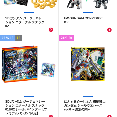
SDガンダム ジージェネレー
FW GUNDAM CONVERGE
ション エターナル スナック
#30
02
2026.10
PB
2026.09
SDガンダム ジージェネレー
にふぉるめーしょん 機動戦士
ション エターナル スナック
ガンダム シールウエハース
01&02 シールバインダー【プ
vol.6 ～決別の鬨～
レミアムバンダイ限定】