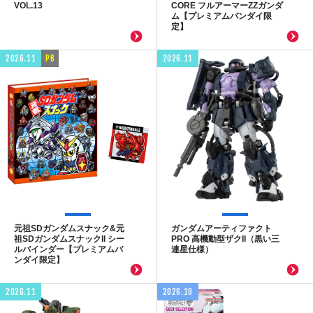
VOL.13
CORE フルアーマーZZガンダ
ム【プレミアムバンダイ限
定】
2026.11
PB
2026.11
元祖SDガンダムスナック&元
ガンダムアーティファクト
祖SDガンダムスナックII シー
PRO 高機動型ザクII（黒い三
ルバインダー【プレミアムバ
連星仕様）
ンダイ限定】
2026.11
2026.10