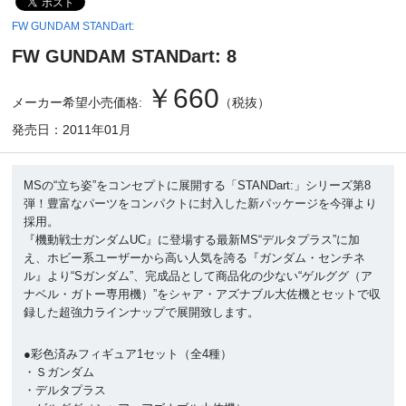
FW GUNDAM STANDart:
FW GUNDAM STANDart: 8
￥660
メーカー希望小売価格:
（税抜）
発売日：2011年01月
MSの“立ち姿”をコンセプトに展開する「STANDart:」シリーズ第8
弾！豊富なパーツをコンパクトに封入した新パッケージを今弾より
採用。
『機動戦士ガンダムUC』に登場する最新MS“デルタプラス”に加
え、ホビー系ユーザーから高い人気を誇る『ガンダム・センチネ
ル』より“Sガンダム”、完成品として商品化の少ない“ゲルググ（ア
ナベル・ガトー専用機）”をシャア・アズナブル大佐機とセットで収
録した超強力ラインナップで展開致します。
●彩色済みフィギュア1セット（全4種）
・Ｓガンダム
・デルタプラス