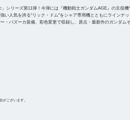
rt:」シリーズ第11弾！今弾には『機動戦士ガンダムAGE』の主役機
で根強い人気を誇る“リック・ドム”をシャア専用機とともにラインナ
、ハイパー・バズーカ装備、彩色変更で収録し、原点・最新作のガンダム
合がございます。