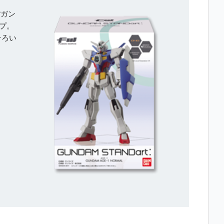
“ガン
ップ。
そろい