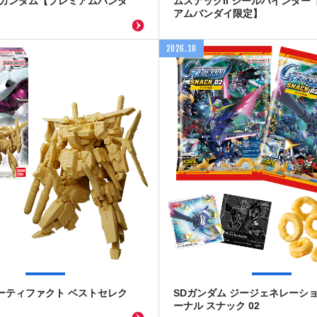
Zガンダム【プレミアムバンダ
ムスナックII シールバインダー
アムバンダイ限定】
2026.10
ーティファクト ベストセレク
SDガンダム ジージェネレーショ
ーナル スナック 02