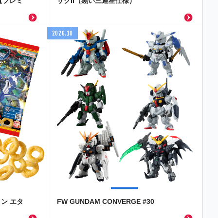
【プレミ
ザクII（黒い三連星仕様）
2026.10
ン エタ
FW GUNDAM CONVERGE #30