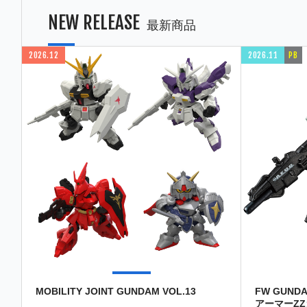
NEW RELEASE
最新商品
2026.12
2026.11
PB
MOBILITY JOINT GUNDAM VOL.13
FW GUND
アーマーZ