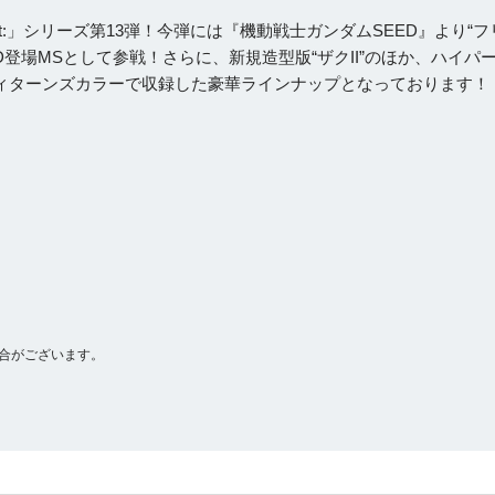
rt:」シリーズ第13弾！今弾には『機動戦士ガンダムSEED』より“フ
EED登場MSとして参戦！さらに、新規造型版“ザクII”のほか、ハイパ
／ティターンズカラーで収録した豪華ラインナップとなっております！
合がございます。