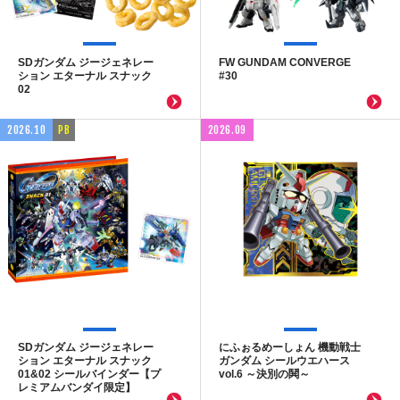
SDガンダム ジージェネレー
FW GUNDAM CONVERGE
ション エターナル スナック
#30
02
2026.10
PB
2026.09
SDガンダム ジージェネレー
にふぉるめーしょん 機動戦士
ション エターナル スナック
ガンダム シールウエハース
01&02 シールバインダー【プ
vol.6 ～決別の鬨～
レミアムバンダイ限定】