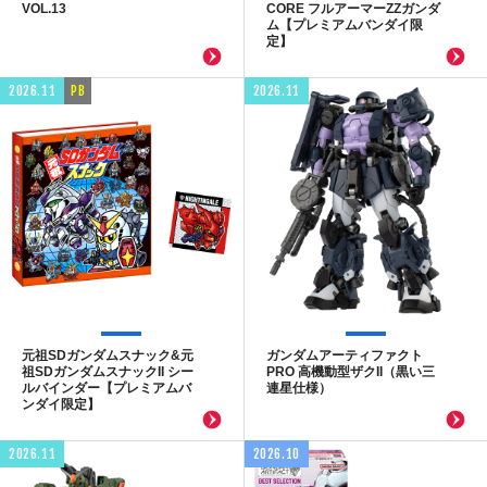
VOL.13
CORE フルアーマーZZガンダ
ム【プレミアムバンダイ限
定】
2026.11
PB
2026.11
元祖SDガンダムスナック&元
ガンダムアーティファクト
祖SDガンダムスナックII シー
PRO 高機動型ザクII（黒い三
ルバインダー【プレミアムバ
連星仕様）
ンダイ限定】
2026.11
2026.10