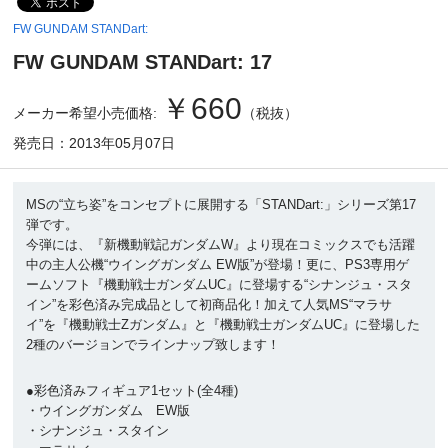
FW GUNDAM STANDart:
FW GUNDAM STANDart: 17
￥660
メーカー希望小売価格:
（税抜）
発売日：2013年05月07日
MSの“立ち姿”をコンセプトに展開する「STANDart:」シリーズ第17
弾です。
今弾には、『新機動戦記ガンダムW』より現在コミックスでも活躍
中の主人公機“ウイングガンダム EW版”が登場！更に、PS3専用ゲ
ームソフト『機動戦士ガンダムUC』に登場する“シナンジュ・スタ
イン”を彩色済み完成品として初商品化！加えて人気MS“マラサ
イ”を『機動戦士Zガンダム』と『機動戦士ガンダムUC』に登場した
2種のバージョンでラインナップ致します！
●彩色済みフィギュア1セット(全4種)
・ウイングガンダム EW版
・シナンジュ・スタイン