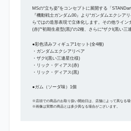
MSの“立ち姿”をコンセプトに展開する「STANDar
『機動戦士ガンダム00』より“ガンダムエクシア
らではの造形表現で立体化します。その他ラインナ
(赤)”“初期生産型(黒)”の2種、さらに“ザクI(黒い
●彩色済みフィギュア1セット(全4種)
・ガンダムエクシアリペア
・ザクI(黒い三連星仕様)
・リック・ディアス(赤)
・リック・ディアス(黒)
●ガム（ソーダ味）1個
※店頭での商品のお取り扱い開始日は、店舗によって異なる場
※画像は実際の商品とは多少異なる場合がございます。