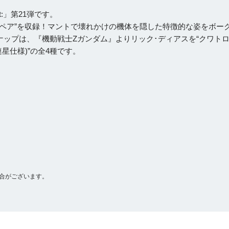
t:」第21弾です。
リペア”を収録！マントで壊れかけの機体を隠した特徴的な姿をボー
ップは、『機動戦士Zガンダム』よりリック･ディアスを“クワト
三連星仕様)”の全4種です。
合がございます。