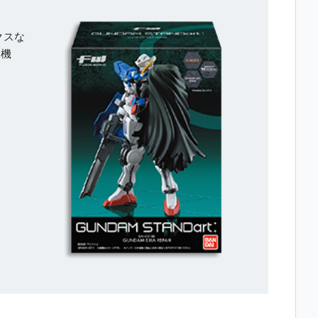
クスな
ロ機