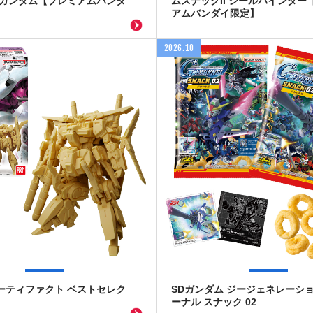
Zガンダム【プレミアムバンダ
ムスナックII シールバインダー
アムバンダイ限定】
2026.10
ーティファクト ベストセレク
SDガンダム ジージェネレーショ
ーナル スナック 02