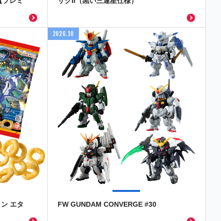
【プレミ
ザクII（黒い三連星仕様）
2026.10
ン エタ
FW GUNDAM CONVERGE #30