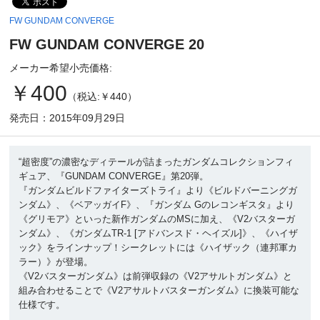
FW GUNDAM CONVERGE
FW GUNDAM CONVERGE 20
メーカー希望小売価格:
￥400
（税込:￥440）
発売日：2015年09月29日
“超密度”の濃密なディテールが詰まったガンダムコレクションフィ
ギュア、『GUNDAM CONVERGE』第20弾。
『ガンダムビルドファイターズトライ』より《ビルドバーニングガ
ンダム》、《ベアッガイF》、『ガンダム Gのレコンギスタ』より
《グリモア》といった新作ガンダムのMSに加え、《V2バスターガ
ンダム》、《ガンダムTR-1 [アドバンスド・ヘイズル]》、《ハイザ
ック》をラインナップ！シークレットには《ハイザック（連邦軍カ
ラー）》が登場。
《V2バスターガンダム》は前弾収録の《V2アサルトガンダム》と
組み合わせることで《V2アサルトバスターガンダム》に換装可能な
仕様です。