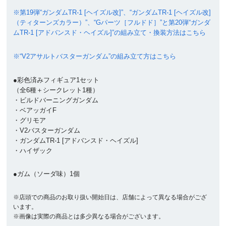
※第19弾“ガンダムTR-1 [ヘイズル改]”、“ガンダムTR-1 [ヘイズル改]
（ティターンズカラー）”、“Gパーツ［フルドド］”と第20弾“ガンダ
ムTR-1 [アドバンスド・ヘイズル]”の組み立て・換装方法はこちら
※“V2アサルトバスターガンダム”の組み立て方はこちら
●彩色済みフィギュア1セット
（全6種＋シークレット1種）
・ビルドバーニングガンダム
・ベアッガイF
・グリモア
・V2バスターガンダム
・ガンダムTR-1 [アドバンスド・ヘイズル]
・ハイザック
●ガム（ソーダ味）1個
※店頭での商品のお取り扱い開始日は、店舗によって異なる場合がござ
います。
※画像は実際の商品とは多少異なる場合がございます。