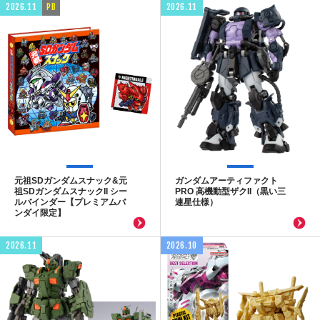
2026.11
PB
2026.11
元祖SDガンダムスナック&元
ガンダムアーティファクト
祖SDガンダムスナックII シー
PRO 高機動型ザクII（黒い三
ルバインダー【プレミアムバ
連星仕様）
ンダイ限定】
2026.11
2026.10