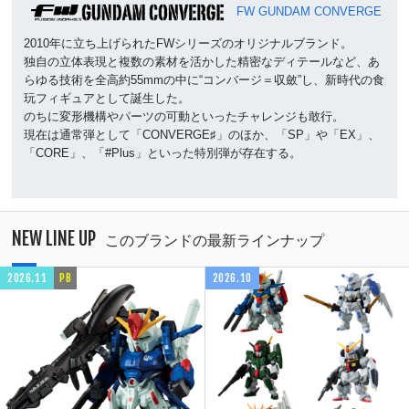
FW GUNDAM CONVERGE
2010年に立ち上げられたFWシリーズのオリジナルブランド。
独自の立体表現と複数の素材を活かした精密なディテールなど、あ
らゆる技術を全高約55mmの中に“コンバージ＝収斂”し、新時代の食
玩フィギュアとして誕生した。
のちに変形機構やパーツの可動といったチャレンジも敢行。
現在は通常弾として「CONVERGE♯」のほか、「SP」や「EX」、
「CORE」、「#Plus」といった特別弾が存在する。
NEW LINE UP
このブランドの最新ラインナップ
2026.11
PB
2026.10