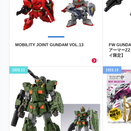
MOBILITY JOINT GUNDAM VOL.13
FW GUND
アーマーZ
イ限定】
2026.11
2026.10