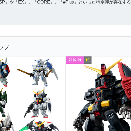
SP」や「EX」、「CORE」、「#Plus」といった特別弾が存在す
ップ
2026.09
PB