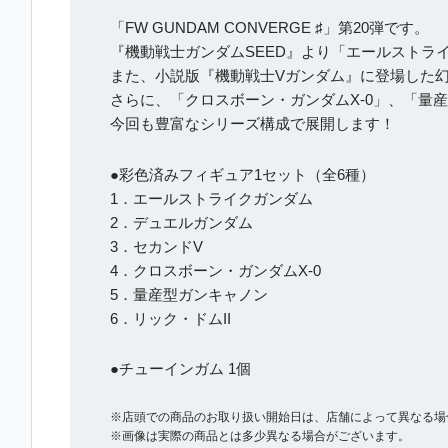
「FW GUNDAM CONVERGE ♯」第20弾です。
『機動戦士ガンダムSEED』より「エールストラ
また、小説版『機動戦士Vガンダム』に登場した幻
さらに、「クロスボーン・ガンダムX-0」、「量産
今回も豊富なシリーズ構成で展開します！
●彩色済みフィギュア1セット（全6種）
1．エールストライクガンダム
2．デュエルガンダム
3．セカンドV
4．クロスボーン・ガンダムX-0
5．量産型ガンキャノン
6．リック・ドムII
●チューインガム 1個
※店頭での商品のお取り扱い開始日は、店舗によって異なる場
※画像は実際の商品とは多少異なる場合がございます。