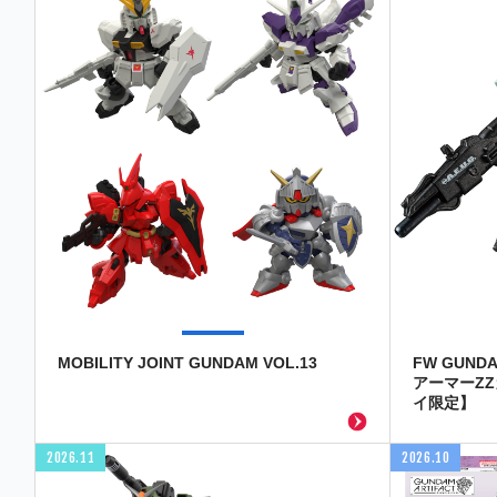
MOBILITY JOINT GUNDAM VOL.13
FW GUND
アーマーZ
イ限定】
2026.11
2026.10