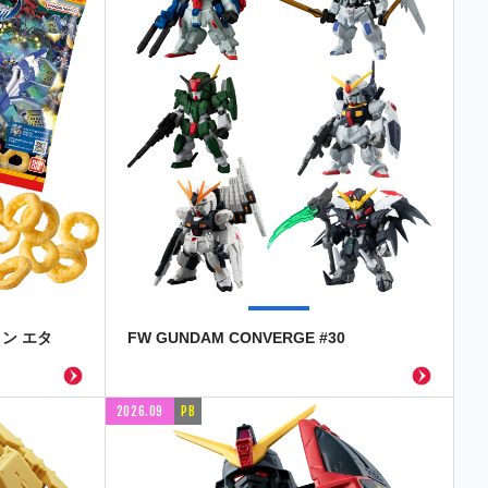
ン エタ
FW GUNDAM CONVERGE #30
2026.09
PB