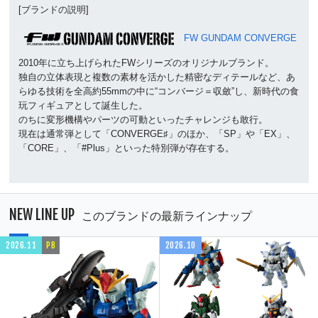
[ブランドの説明]
FW GUNDAM CONVERGE
2010年に立ち上げられたFWシリーズのオリジナルブランド。
独自の立体表現と複数の素材を活かした精密なディテールなど、あ
らゆる技術を全高約55mmの中に“コンバージ＝収斂”し、新時代の食
玩フィギュアとして誕生した。
のちに変形機構やパーツの可動といったチャレンジも敢行。
現在は通常弾として「CONVERGE♯」のほか、「SP」や「EX」、
「CORE」、「#Plus」といった特別弾が存在する。
NEW LINE UP
このブランドの最新ラインナップ
2026.11
PB
2026.10