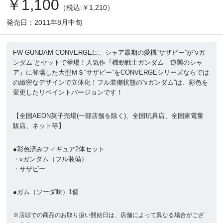
￥1,100
（税込:￥1,210）
発売日：2011年8月中旬
FW GUNDAM CONVERGEに、シャア最期の愛機“サザビー”が“νガ
ンダム”とセットで登場！人気作『機動戦士ガンダム 逆襲のシャ
ア』に登場した大型ＭＳ“サザビー”をCONVERGEシリーズならでは
の緻密なデザインで立体化！フル装備状態の“νガンダム”は、彩色を
変更したリペイントバージョンです！
【全国AEON菓子売場(一部店舗を除く)、全国玩具店、全国家電量
販店、ネット等】
●彩色済みフィギュア2体セット
・νガンダム（フル装備）
・サザビー
●ガム（ソーダ味）1個
※店頭での商品のお取り扱い開始日は、店舗によって異なる場合がござ