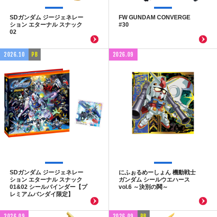
SDガンダム ジージェネレー
FW GUNDAM CONVERGE
ション エターナル スナック
#30
02
2026.10
PB
2026.09
SDガンダム ジージェネレー
にふぉるめーしょん 機動戦士
ション エターナル スナック
ガンダム シールウエハース
01&02 シールバインダー【プ
vol.6 ～決別の鬨～
レミアムバンダイ限定】
2026.09
2026.09
PB