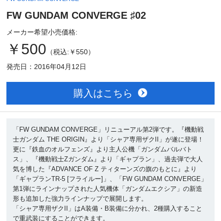
FW GUNDAM CONVERGE ♯02
メーカー希望小売価格:
￥500
（税込:￥550）
発売日：2016年04月12日
購入はこちら
「FW GUNDAM CONVERGE」リニューアル第2弾です。『機動戦
士ガンダム THE ORIGIN』より「シャア専用ザクII」が遂に登場！
更に『鉄血のオルフェンズ』より主人公機「ガンダムバルバト
ス」、『機動戦士Zガンダム』より「ギャプラン」、過去弾で大人
気を博した『ADVANCE OF Z ティターンズの旗のもとに』より
「ギャプランTR-5 [フライルー]」、「FW GUNDAM CONVERGE」
第1弾にラインナップされた人気機体「ガンダムエクシア」の新造
形も追加した強力ラインナップで展開します。
「シャア専用ザクII」はA装備・B装備に分かれ、2種購入すること
で重武装にすることができます。