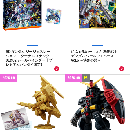
SDガンダム ジージェネレー
にふぉるめーしょん 機動戦士
ション エターナル スナック
ガンダム シールウエハース
01&02 シールバインダー【プ
vol.6 ～決別の鬨～
レミアムバンダイ限定】
2026.09
2026.09
PB