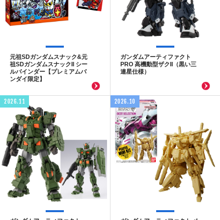
元祖SDガンダムスナック&元
ガンダムアーティファクト
祖SDガンダムスナックII シー
PRO 高機動型ザクII（黒い三
ルバインダー【プレミアムバ
連星仕様）
ンダイ限定】
2026.11
2026.10